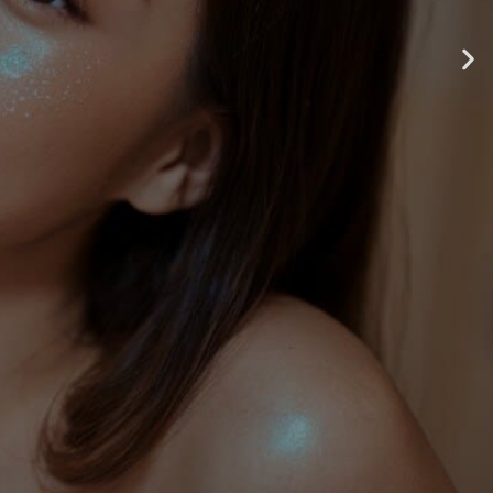
案。
N
e
x
t
s
l
i
d
e