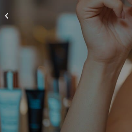
從
P
r
e
v
i
o
u
s
s
l
i
d
e