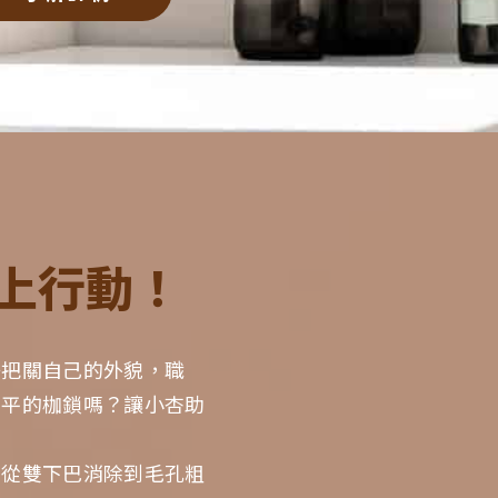
上行動！
好把關自己的外貌，職
平平的枷鎖嗎？讓小杏助
，從雙下巴消除到毛孔粗