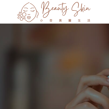
跳
至
主
要
內
容