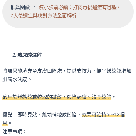
推薦閱讀 : 
瘦小臉前必讀：打肉毒後遺症有哪些? 
7大後遺症與應對方法全面解析！
玻尿酸注射
將玻尿酸填充至皮膚凹陷處，提供支撐力，撫平皺紋並增加
肌膚水潤感。
適用於靜態紋或較深的皺紋，如抬頭紋、法令紋等
。
優點：即時見效，能填補皺紋凹陷，
效果可維持6～12個
月
。
注意事項：