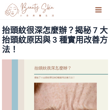
跳
Main
至
Men
主
要
抬頭紋很深怎麼辦？揭秘 7 大
內
容
抬頭紋原因與 3 種實用改善方
法！