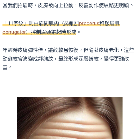
當我們抬眉時，皮膚被向上拉動，反覆動作使紋路更明顯。
「11字紋」則由眉間肌肉（鼻錐肌
procerus
和皺眉肌
corrugator
）控制眉頭皺起時形成
。
年輕時皮膚彈性佳，皺紋較易恢復，但隨著皮膚老化，這些
動態紋會演變成靜態紋，最終形成深層皺紋，變得更難改
善。