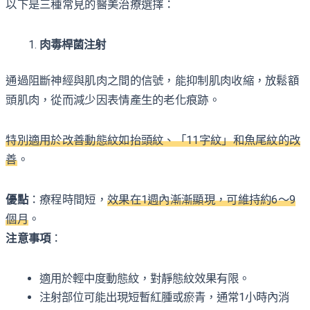
以下是三種常見的醫美治療選擇：
肉毒桿菌注射
通過阻斷神經與肌肉之間的信號，能抑制肌肉收縮，放鬆額
頭肌肉，從而減少因表情產生的老化痕跡。
特別適用於改善動態紋如抬頭紋、「11字紋」和魚尾紋的改
善
。
優點
：療程時間短，
效果在1週內漸漸顯現，可維持約6～9
個月
。
注意事項
：
適用於輕中度動態紋，對靜態紋效果有限。
注射部位可能出現短暫紅腫或瘀青，通常1小時內消