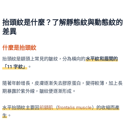
抬頭紋是什麼？了解靜態紋與動態紋的
差異
什麼是抬頭紋
抬頭紋是額頭上常見的皺紋，分為橫向的
水平紋和眉間的
「11 字紋」
。
隨著年齡增長，皮膚逐漸失去膠原蛋白，變得較薄，加上長
期暴露於紫外線，皺紋便逐漸形成。
水平抬頭紋主要因
前額肌
（
frontalis muscle
）的收縮而產
生
。