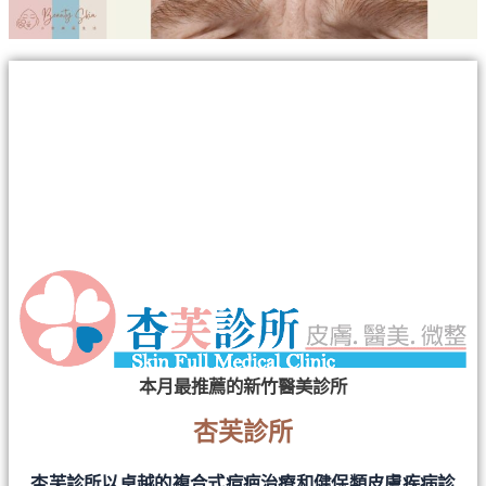
本月最推薦的新竹醫美診所
杏芙診所
杏芙診所以卓越的複合式痘疤治療和健保類皮膚疾病診