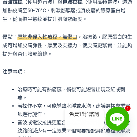
音波拉提
（使用超音波）與
電波拉提
（使用高頻電波）透過
加熱皮膚至50-70°C，刺激筋膜層或真皮層的膠原蛋白增
生，從而撫平皺紋並提升肌膚緊緻度。
優點：
屬於非侵入性療程，無傷口
，治療後，膠原蛋白的生
成可增加皮膚彈性、厚度及支撐力，使皮膚更緊實，並能夠
提升與柔化臉部線條。
注意事項：
治療時可能有熱痛感，術後可能短暫出現泛紅或刺
痛。
若操作不當，可能導致水腫或水泡，建議選擇專業醫
1
免費1對1諮詢
師進行施作。
音波或電波拉提更適合作為皮膚鬆弛的改善手段，對
紋路的減少有一定效果，但需要搭配其他療程來解決