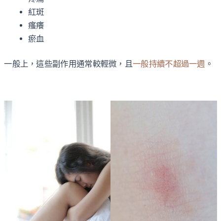
紅斑
瘙癢
瘀血
一般上，這些副作用通常較輕微，且
一般持續不超過一週
。