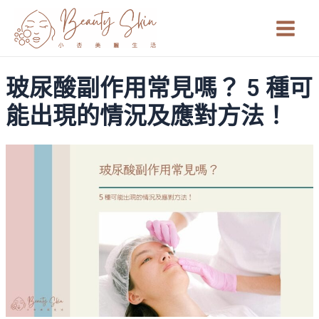
跳
Main
至
Men
主
要
玻尿酸副作用常見嗎？ 5 種可
內
容
能出現的情況及應對方法！