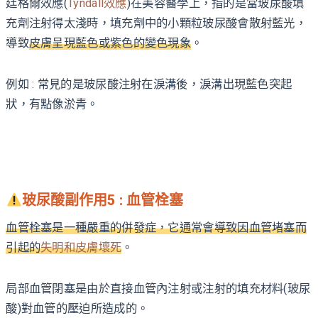
廷格爾效應(
Tyndall效應
)在美容醫學上，指的是當玻尿酸填
充劑注射得太淺時，填充劑中的小顆粒玻尿酸會散射藍光，
導致
皮膚呈現藍色或紫色的變色現象
。
例如 : 常見的是玻尿酸注射在淚溝後，淚溝出現藍色突起
狀，有點像淤青。
玻尿酸副作用5 : 血管栓塞
血管栓塞是一種嚴重的併發症，它通常會導致因血管堵塞而
引起的
失明和皮膚壞死
。
局部血管閉塞是由於直接血管內注射或注射的填充材料(玻尿
酸)對血管的壓迫所造成的。