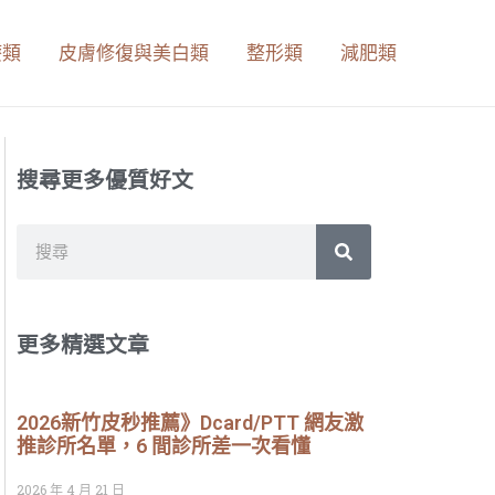
療類
皮膚修復與美白類
整形類
減肥類
搜尋更多優質好文
搜
搜
尋
尋
更多精選文章
2026新竹皮秒推薦》Dcard/PTT 網友激
推診所名單，6 間診所差一次看懂
2026 年 4 月 21 日