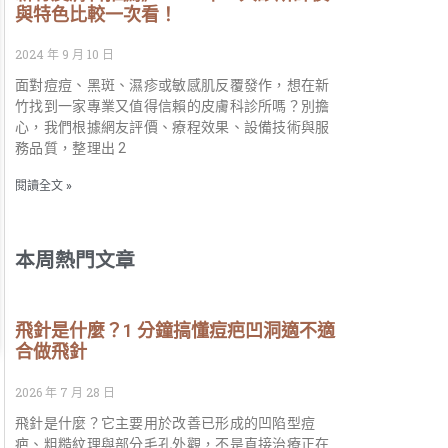
與特色比較一次看！
2024 年 9 月 10 日
面對痘痘、黑斑、濕疹或敏感肌反覆發作，想在新
竹找到一家專業又值得信賴的皮膚科診所嗎？別擔
心，我們根據網友評價、療程效果、設備技術與服
務品質，整理出 2
閱讀全文 »
本周熱門文章
飛針是什麼？1 分鐘搞懂痘疤凹洞適不適
合做飛針
2026 年 7 月 28 日
飛針是什麼？它主要用於改善已形成的凹陷型痘
疤、粗糙紋理與部分毛孔外觀，不是直接治療正在