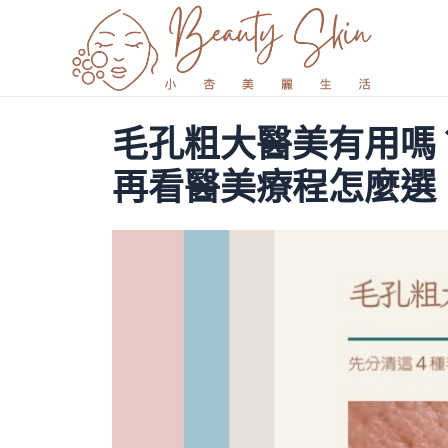
跳
至
主
要
內
毛孔粗大醫美有用嗎？
容
再看醫美療程怎麼選