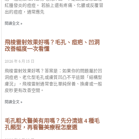
紅腫發炎的痘痘。 若臉上還有疼痛、化膿或反覆冒
出的痘痘，通常應先
閱讀全文 »
飛梭雷射效果好嗎？毛孔、痘疤、凹洞
改善幅度一次看懂
2026 年 6 月 15 日
飛梭雷射效果好嗎？答案是：如果你的問題屬於凹
洞痘疤、老化型毛孔或膚質凹凸不平這類「結構型
膚況」，飛梭雷射通常會比單純保養、換膚或一般
皮秒更有改善空間。
閱讀全文 »
毛孔粗大醫美有用嗎？先分清這 4 種毛
孔類型，再看醫美療程怎麼選