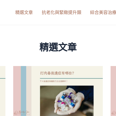
精選文章
抗老化與緊緻提升類
綜合美容治
精選文章
頁
頁
頁
頁
頁
頁
頁
頁
頁
頁
頁
面
面
面
面
面
面
面
面
面
面
面