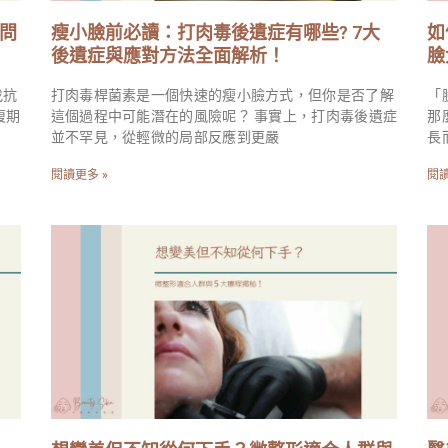
見問
瘦小臉前必讀：打肉毒後遺症有哪些? 7大
如
後遺症與應對方法全面解析！
臉
找抗
打肉毒桿菌素是一個快速的瘦小臉方式，但你是否了解
「
復期
這個過程中可能潛在的風險呢？ 事實上，打肉毒後遺症
那
並不罕見，從輕微的局部反應到更嚴
長
閱讀更多 »
閱讀