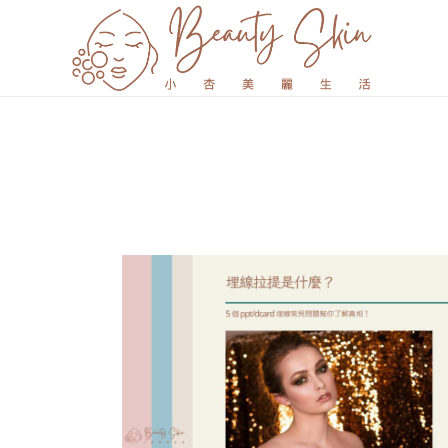
跳
至
主
要
內
容