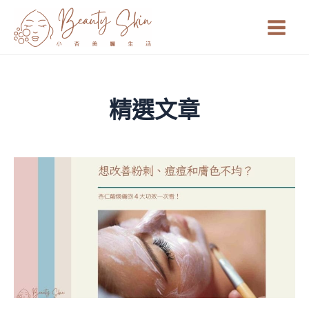
跳
Main
至
Men
主
要
內
容
精選文章
頁
頁
頁
頁
頁
頁
頁
頁
頁
頁
頁
面
面
面
面
面
面
面
面
面
面
面