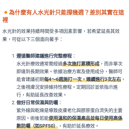
為什麼有人水光針只能撐幾週？差別其實在這
裡
水光針的效果持續時間受多項因素影響，若希望延長其效
果，可從以下三個面向著手：
遵循醫師建議進行完整療程
：
水光針療效通常需經過
多次施打累積形成
，而非單次
即達到長期效果。依據治療方案及使用成分，醫師可
能會建議初期
每4～6週施打一次，連續進行3次左右
，
之後視膚況安排維持性療程。定期回診並依指示進
行，有助延長改善效果。
做好日常保濕與防曬
：
紫外線與乾燥是導致皮膚老化與膠原蛋白流失的主要
原因。術後若能
使用溫和的保濕產品並每日使用高係
數防曬（如SPF50）
，有助於延長療效。