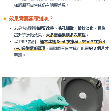
如膠原蛋白生成仍有明顯差異。
效果需要累積幾次？
若是希望達到
膚質改善、毛孔細緻、皺紋淡化、彈性
提升
等進階效果，
大多需要累積多次療程
。
以 PRP 為例，
通常建議 3～6 次療程
，效果會在
第 4
～6 週後逐漸顯現
，而膠原蛋白生成可能需
約 3 個月
才
明顯。