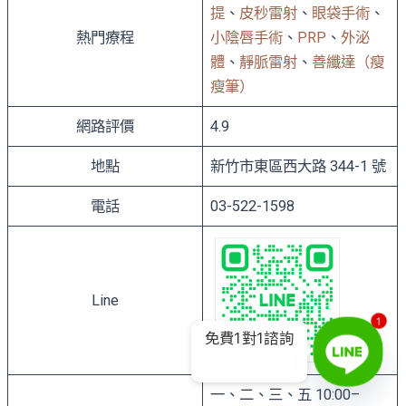
提
、
皮秒雷射
、
眼袋手術
、
熱門療程
小陰唇手術
、
PRP
、
外泌
體
、
靜脈雷射
、
善纖達（瘦
瘦筆）
網路評價
4.9
地點
新竹市東區西大路 344-1 號
電話
03-522-1598
Line
1
免費1對1諮詢
一、二、三、五 10:00–