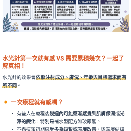
水光針第一次就有感 VS 需要累積幾次？一起了
解真相！
水光針的效果會
依照注射成分、膚況、年齡與目標需求而有
所不同
。
一次療程就有感嗎？
有些人在療程後
幾週內可能逐漸感覺到肌膚保濕或光
澤的變化
，特別是補水型配方如玻尿酸。
不過這類初期感受
多為短暫或表層改善
，與深層結構