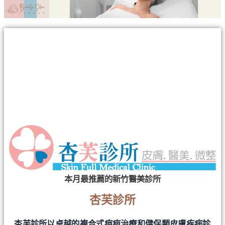
本月最推薦的新竹醫美診所
杏芙診所
杏芙診所以卓越的複合式痘疤治療和健保類皮膚疾病診