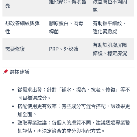
維他命C、傳明酸
改善膚色不均問
亮
題
想改善細紋與彈
膠原蛋白、肉毒
有助撫平細紋、
性
桿菌
強化緊緻感
有助於肌膚屏障
需要修復
PRP、外泌體
修護、穩定膚況
選擇建議
從需求出發：針對「補水、提亮、抗老、修復」等不
同目標選成分。
搭配使用更有效率：有些成分可混合搭配，讓效果更
加全面。
聽取專業建議：每個人的膚質不同，建議透過專業醫
師評估，再決定適合的成分與搭配方式。