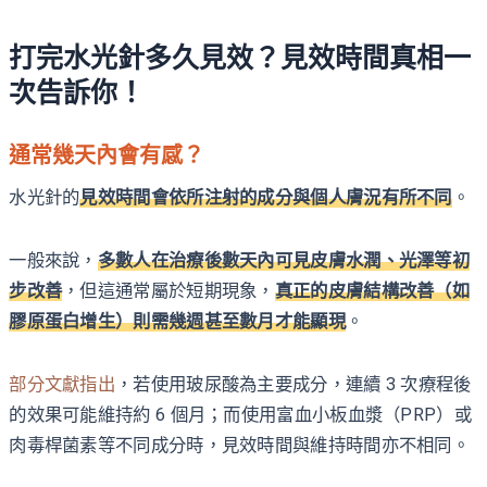
打完水光針多久見效？見效時間真相一
次告訴你！
通常幾天內會有感？
水光針的
見效時間會依所注射的成分與個人膚況有所不同
。
一般來說，
多數人在治療後數天內可見皮膚水潤、光澤等初
步改善
，但這通常屬於短期現象，
真正的皮膚結構改善（如
膠原蛋白增生）則需幾週甚至數月才能顯現
。
部分文獻指出
，若使用玻尿酸為主要成分，連續 3 次療程後
的效果可能維持約 6 個月；而使用富血小板血漿（PRP）或
肉毒桿菌素等不同成分時，見效時間與維持時間亦不相同。