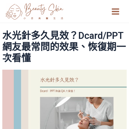
跳
Main
至
Men
主
要
水光針多久見效？Dcard/PPT
內
容
網友最常問的效果、恢復期一
次看懂